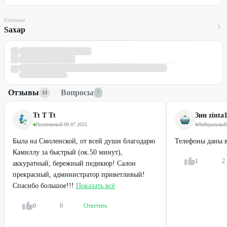
Компания
Sахар
Отзывы
·
Вопросы
13
7
Tt T Tt
Зин zinta
Позитивный
·
09.07.2025
Нейтральный
Была на Смоленской, от всей души благодарю
Телефоны даны в
Камиллу за быстрый (ок.50 минут),
1
2
аккуратный, бережный педикюр! Салон
прекрасный, администратор приветливый!
Спасибо большое!!!
Показать всё
0
0
Ответить