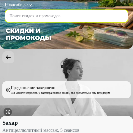
Новосибирск
Предложение завершено
Вы можете запросить у партнера повтор акции, мы обязательно ему передадим
Антицеллюлитный массаж, 5 сеансов со скидкой 30% - Sахар в
Sахар
Антицеллюлитный массаж, 5 сеансов