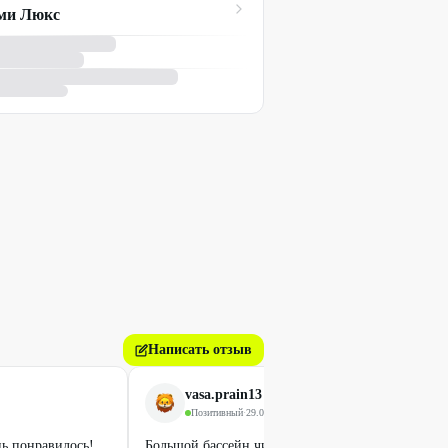
ми Люкс
Написать отзыв
vasa.prain13
Позитивный
·
29.08.2019
нь понравилось!
Большой бассейн,чистый,тёплый. Вем всё понрав