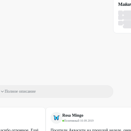
Майа
Полное описание
Rosa Mingo
Позитивный
·
10.09.2019
пасибо огромное. Ещё
Посетили Аквасити на прошлой неделе, оче