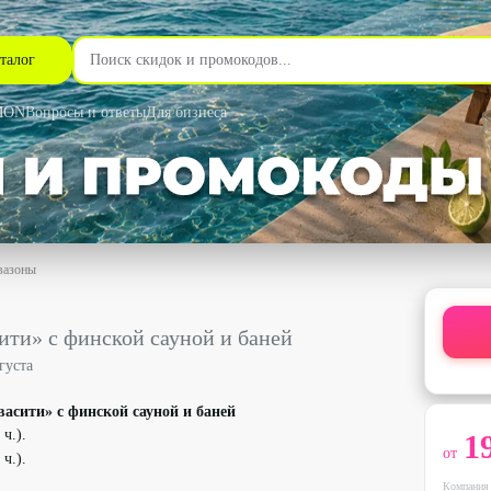
талог
MON
Вопросы и ответы
Для бизнеса
вазоны
 сауной и баней со скидкой до 50% - Майами Люкс в Новосибир
ити» с финской сауной и баней
густа
асити» с финской сауной и баней
ч.).
1
от
ч.).
Компания