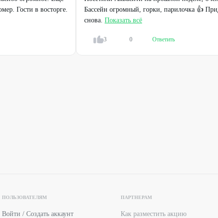
мер. Гости в восторге.
Бассейн огромный, горки, парилочка 👍 Пр
снова.
Показать всё
 сауны - 3 ч.
ия не ограничена.
3
0
Ответить
ефонам:
+7 (383) 281-59-99
,
+7 (383) 260-30-66
или доступные
ующими предложениями сауны.
м небом в подарок.
ПОЛЬЗОВАТЕЛЯМ
ПАРТНЕРАМ
Войти / Создать аккаунт
Как разместить акцию