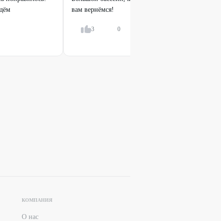
идём
вам вернёмся!
3
0
Ответить
КОМПАНИЯ
О нас