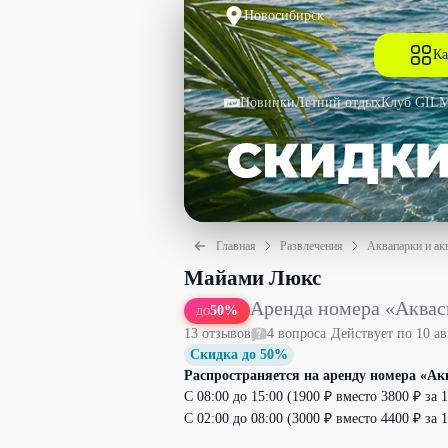
Новосибирск
Ка
Новинки
Летний отдых
Клуб GIL
Главная
Развлечения
Аквапарки и ак
Аренда номера «Аквасити» с финской
Майами Люкс
Аренда номера «Аквас
50
%
ДО
13
отзыв
ов
4
вопрос
а
·
Действует по
10 ав
Скидка до 50%
Распространяется на аренду номера «Акв
С 08:00 до 15:00 (1900 ₽ вместо 3800 ₽ за 1 
С 02:00 до 08:00 (3000 ₽ вместо 4400 ₽ за 1 