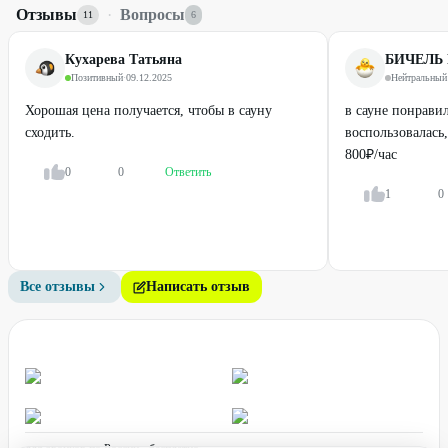
+7 (962) 824-62-53
- НБ на Березовой роще
Отзывы
·
Вопросы
11
6
+7 (913) 711-25-92
- НБ на Народной
+7 (962) 823-35-43
- НБ на Речном
Кухарева Татьяна
БИЧЕЛЬ
+7 (903) 935-86-13
- НБ на Спартаке
Позитивный
·
09.12.2025
Нейтральный
+7 (962) 829-13-83
- НБ на Гоголя
+7 (903) 937-51-89
- НБ на Зорге
Хорошая цена получается, чтобы в сауну
в сауне понрави
+7 (903) 936-41-10
- НБ на Владимирской
сходить.
воспользовалась,
+7 (903) 934-70-23
- НБ на Кропоткина
800₽/час
+7 (905) 933-75-65
- НБ на Ясном берегу
0
0
Ответить
1
0
Для получения скидки предъявите промокод.
Стоимость оплачивается на месте.
Промокод не суммируется с другими действующими
предложениями сауны.
Все отзывы
Написать отзыв