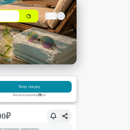
Хочу скидку
Воспользовались
29
раз
00
₽
едложение завершено