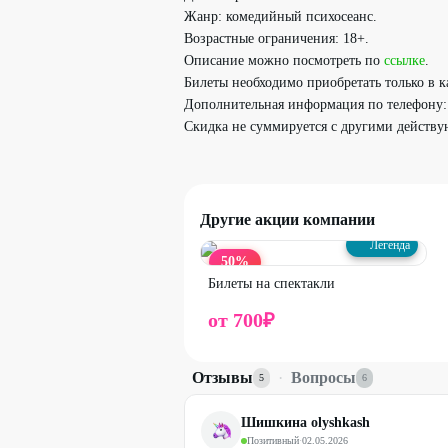
Жанр: комедийный психосеанс.
Возрастные ограничения: 18+.
Описание можно посмотреть по
ссылке
.
Билеты необходимо приобретать только в ка
Дополнительная информация по телефону
Скидка не суммируется с другими действ
Другие акции компании
Легенда
50
%
Билеты на спектакли
от
700
₽
Отзывы
·
Вопросы
5
6
Шишкина olyshkash
Позитивный
·
02.05.2026