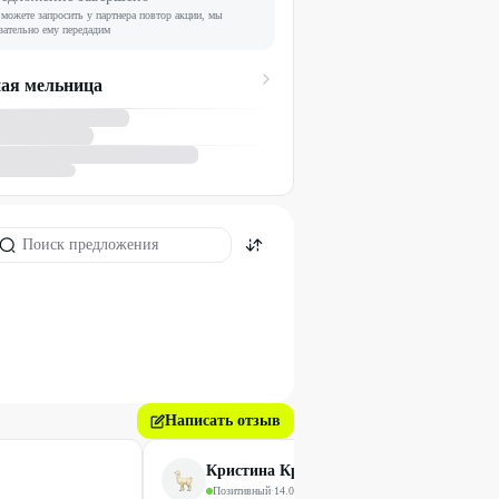
можете запросить у партнера повтор акции, мы
зательно ему передадим
ая мельница
Написать отзыв
Кристина Кристина
Позитивный
·
14.04.2024