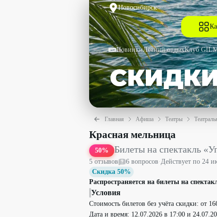
Новосибирск
Ка
Новинки
Летний отдых
Клуб GIL
Главная
Афиша
Театры
Театраль
Билеты на спектакль «Управляя страс
Красная мельница
Билеты на спектакль «У
50
%
5
отзыв
ов
6
вопрос
ов
·
Действует по
24 и
Скидка 50%
Распространяется на билеты на спектак
Условия
Стоимость билетов без учёта скидки: от 16
Дата и время: 12.07.2026 в 17:00 и 24.07.20