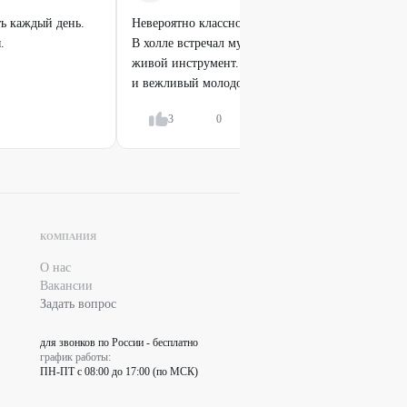
ть каждый день.
Невероятно классное место. Прекрасно всё, от са
.
В холле встречал музыкант с саксофоном. В зале 
живой инструмент. Встречал и провожал к стол
и вежливый молодой...
Показать всё
3
0
Ответить
КОМПАНИЯ
О нас
Вакансии
Задать вопрос
для звонков по России - бесплатно
график работы:
ПН-ПТ с 08:00 до 17:00 (по МСК)