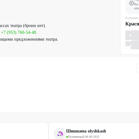
Вы 
обя
Компания
Красн
ссах театра (брони нет).
:
+7 (953) 760-54-48
.
ующими предложениями театра.
Шишкина olyshkash
Позитивный
·
08.09.2025