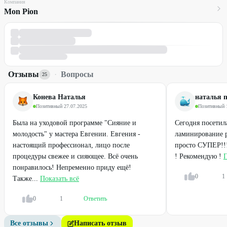
Компания
Mon Pion
Отзывы
·
Вопросы
25
Конева Наталья
наталья 
Позитивный
·
27.07.2025
Позитивный
·
Была на уходовой программе "Сияние и
Сегодня посетила
молодость" у мастера Евгении. Евгения -
ламинирование р
настоящий профессионал, лицо после
просто СУПЕР!!!
процедуры свежее и сияющее. Всё очень
! Рекомендую !
П
понравилось! Непременно приду ещё!
0
1
Также...
Показать всё
0
1
Ответить
Все отзывы
Написать отзыв