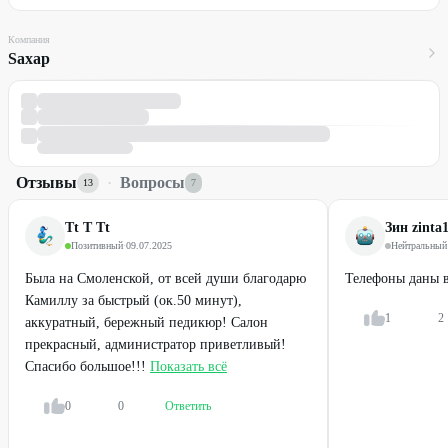
Компания
Sахар
Отзывы
·
Вопросы
13
7
Tt T Tt
Зин zinta
Позитивный
·
09.07.2025
Нейтральный
Была на Смоленской, от всей души благодарю
Телефоны даны в
Камиллу за быстрый (ок.50 минут),
1
2
аккуратный, бережный педикюр! Салон
прекрасный, администратор приветливый!
Спасибо большое!!!
Показать всё
0
0
Ответить