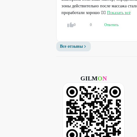
зоны действительно после массажа стал
ПРЕДУПРЕЖДАЕМ О НЕОБХОДИМО
проработали хорошо 👍🏻
Показать всё
(СПЕЦИАЛИСТА) ПО ОКАЗЫВАЕ
0
0
Ответить
Все отзывы
GILM
O
N