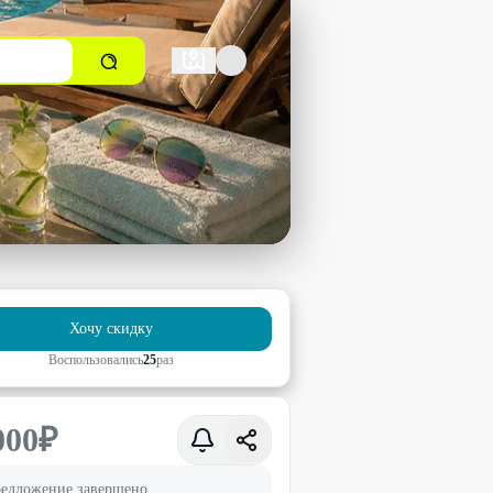
Хочу скидку
Воспользовались
25
раз
000
₽
едложение завершено