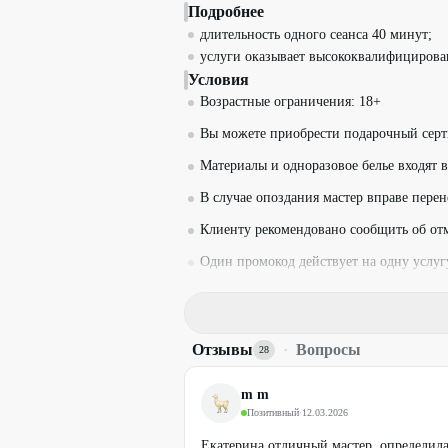
Подробнее
длительность одного сеанса 40 минут;
услуги оказывает высококвалифицирова
Условия
Возрастные ограничения: 18+
Вы можете приобрести подарочный серт
Материалы и одноразовое белье входят в
В случае опоздания мастер вправе перене
Клиенту рекомендовано сообщить об отме
Один промокод действует на одну услуг
Промокод можно использовать неограни
Необходима предварительная запись че
+7 (933) 350-79-38
Отзывы
·
Вопросы
28
Для получения скидки предъявите пром
m m
Стоимость оплачивается на месте.
Позитивный
·
12.03.2026
Промокод не суммируется с другими д
Екатерина отличный мастер, определила,