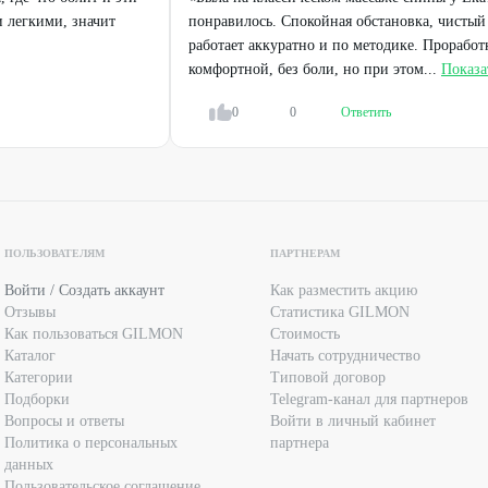
и легкими, значит
понравилось. Спокойная обстановка, чистый 
СТИ ПОЛУЧЕНИЯ КОНСУЛЬТАЦИИ У ВРАЧА
работает аккуратно и по методике. Проработ
МЫМ УСЛУГАМ И ПРОТИВОПОКАЗАНИЯМ
комфортной, без боли, но при этом...
Показа
0
0
Ответить
ПОЛЬЗОВАТЕЛЯМ
ПАРТНЕРАМ
Войти / Создать аккаунт
Как разместить акцию
Отзывы
Статистика GILMON
Как пользоваться GILMON
Стоимость
Каталог
Начать сотрудничество
Категории
Типовой договор
Подборки
Telegram-канал для партнеров
Вопросы и ответы
Войти в личный кабинет
Политика о персональных
партнера
данных
Пользовательское соглашение