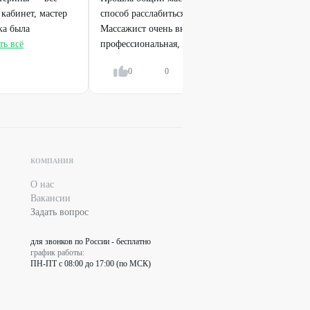
кабинет, мастер
способ расслабиться и снять напряжение после тя
ка была
Массажист очень внимательный, техника выполн
ть всё
профессиональная, чувствуешь, как...
Показать в
0
0
Ответить
КОМПАНИЯ
О нас
Вакансии
Задать вопрос
для звонков по России - бесплатно
график работы:
ПН-ПТ с 08:00 до 17:00 (по МСК)