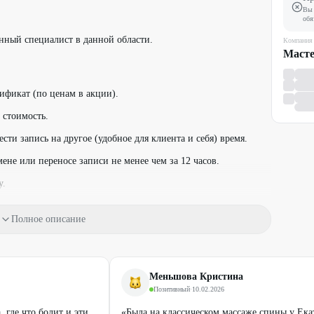
Вы 
обя
нный специалист в данной области.
Компания
ификат (по ценам в акции).
 стоимость.
сти запись на другое (удобное для клиента и себя) время.
не или переносе записи не менее чем за 12 часов.
у.
ченное количество раз.
Полное описание
рез сообщения
WhatsApp
, Telegram или по телефону:
окод.
Меньшова Кристина
Позитивный
·
10.02.2026
ействующими предложениями компании.
 где что болит и эти
«Была на классическом массаже спины у Ек