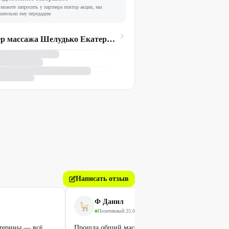
можете запросить у партнера повтор акции, мы
зательно ему передадим
Мастер массажа Шелудько Екатерина
Написать отзыв
Ф Данил
Позитивный
·
25.01.2026
атерины — всё
Прошла общий массаж всего тела на 50 минут 