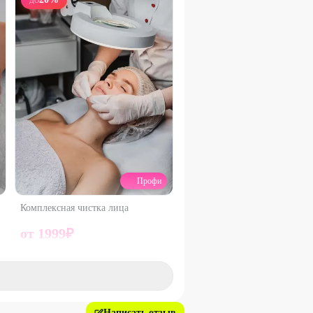
ДО
Профи
Комплексная чистка лица
от
1999
₽
50
%
Написать отзыв