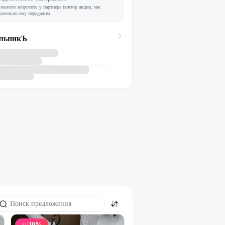
можете запросить у партнера повтор акции, мы
зательно ему передадим
льникЪ
20
%