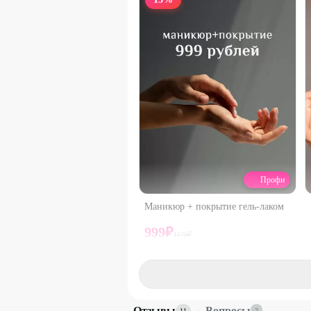
Профи
Маникюр + покрытие гель-лаком
999
₽
1178
₽
100
%
ДО
Отзывы
·
Вопросы
11
2