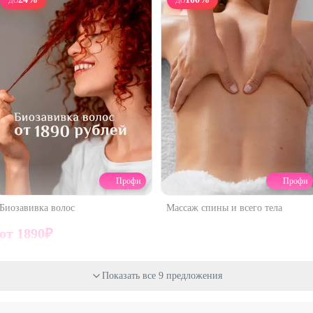
ДО
ДО
Профи
Профи
Биозавивка волос
Массаж спины и всего тела
от
1890
₽
24
%
50
%
Показать все 9 предложения
ДО