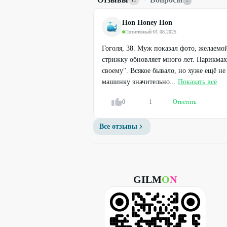
Hon Honey Hon
Позитивный
·
01.08.2025
Гоголя, 38. Муж показал фото, желаемо
стрижку обновляет много лет. Парикмах
своему". Всякое бывало, но хуже ещё не
машинку значительно...
Показать всё
0
1
Ответить
Профи
Массаж лица и консультация
Все отзывы
косметолога
45
%
ДО
GILM
O
N