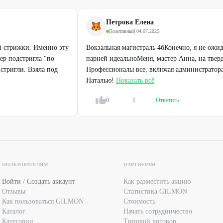
Петрова Елена
Позитивный
·
04.07.2025
й стрижки. Именно эту
Вокзальная магистраль 4бКонечно, я не ожи
ер подстригла "по
парней идеальноМеня, мастер Анна, на твер
 стригли. Взяла под
Профессионалы все, включая администратор
Наталью!
Показать всё
0
1
Ответить
Профи
Профи
Абонемент на посещение солярия
Женская стрижка
1200
₽
249
₽
1500
₽
499
₽
ПОЛЬЗОВАТЕЛЯМ
ПАРТНЕРАМ
Войти / Создать аккаунт
Как разместить акцию
Отзывы
Статистика GILMON
Как пользоваться GILMON
Стоимость
Каталог
Начать сотрудничество
Категории
Типовой договор