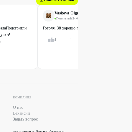
Vaskova Olga
Позитивный
·
24.06.2025
далаПодстригли
Гоголя, 38 хорошо постригли
дую 5!
1
1
Ответить
а
Профи
Мужская стрижка
249
₽
499
₽
КОМПАНИЯ
О нас
Вакансии
Задать вопрос
для звонков по России - бесплатно