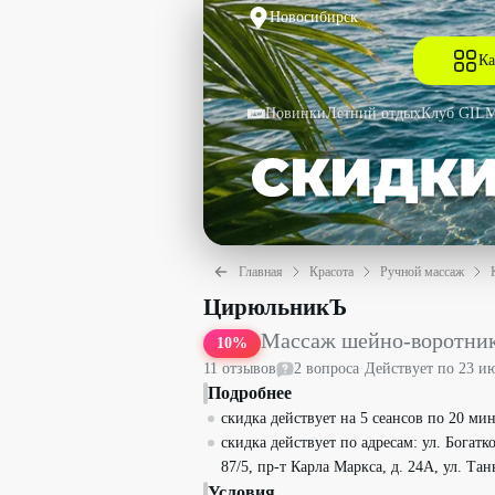
Новосибирск
Ка
Новинки
Летний отдых
Клуб GIL
Главная
Красота
Ручной массаж
Массаж шейно-воротниковой зоны и г
ЦирюльникЪ
Массаж шейно-воротнико
10
%
11
отзыв
ов
2
вопрос
а
·
Действует по
23 и
Подробнее
скидка действует на 5 сеансов по 20 мин
скидка действует по адресам: ул. Богатко
87/5, пр-т Карла Маркса, д. 24А, ул. Танк
Условия