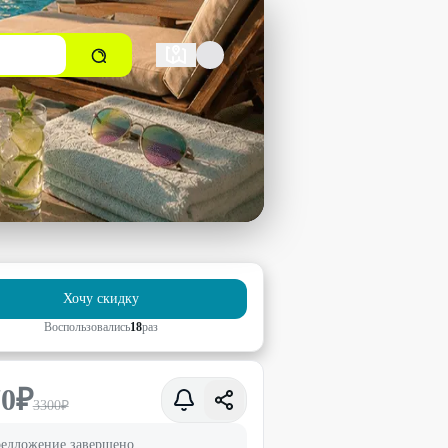
Хочу скидку
Воспользовались
18
раз
70
₽
3300
₽
едложение завершено