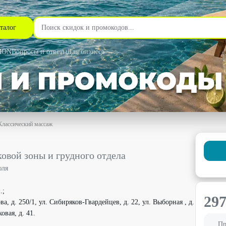
талог
MON
Вопросы и ответы
Для бизнеса
Классический массаж
рудного отдела со скидкой 10% - ЦирюльникЪ в Новосибирске
вой зоны и грудного отдела
юля
.;
29
ва, д. 250/1, ул. Сибиряков-Гвардейцев, д. 22, ул. Выборная , д.
овая, д. 41.
Пр