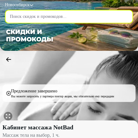
Новосибирск
Предложение завершено
Вы можете запросить у партнера повтор акции, мы обязательно ему передадим
Массаж тела на выбор, 1 ч. со скидкой 50% - Кабинет массажа
Кабинет массажа NotBad
Массаж тела на выбор, 1 ч.