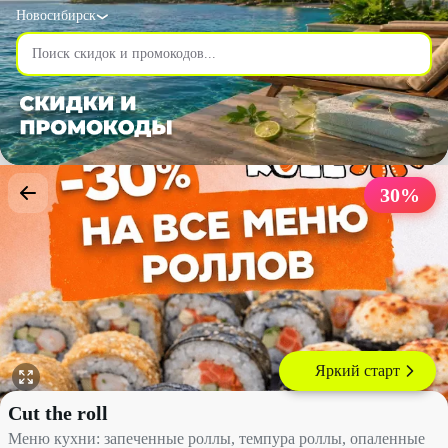
Новосибирск
30
%
Яркий старт
Меню кухни: запеченные роллы, темпура роллы, опаленные ролл
Cut the roll
Меню кухни: запеченные роллы, темпура роллы, опаленные