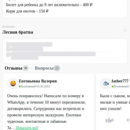
Билет для ребенка до 9 лет включительно - 400 ₽
Корм для енотов - 150 ₽
Компания
Лесная братва
Отзывы
·
Вопросы
30
14
Евгеньевна Валерия
father777
Позитивный
·
05.08.2022
Позитивный
·
Очень понравилось! Написали по номеру в
Были с сыном, в
WhatsApp, в течение 10 минут перезвонили,
милые и умные з
договорились. Сотрудники нас встретили и
них узнали!
провели интересную экскурсию. Енотики
0
0
чудесные, контактные и забавные.
За...
Показать всё