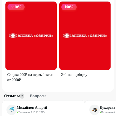
10
%
100
%
ДО
Скидка 200₽ на первый заказ
2+1 на подборку
от 2000₽
Отзывы
·
Вопросы
2
Михайлов Андрей
Кухарева
Позитивный
·
13.12.2025
Позитивный
·