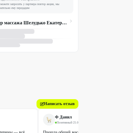
можете запросить у партнера повтор акции, мы
зательно ему передадим
Мастер массажа Шелудько Екатерина
Написать отзыв
Ф Данил
Позитивный
·
25.01.2026
атерины — всё
Прошла общий массаж всего тела на 50 минут 