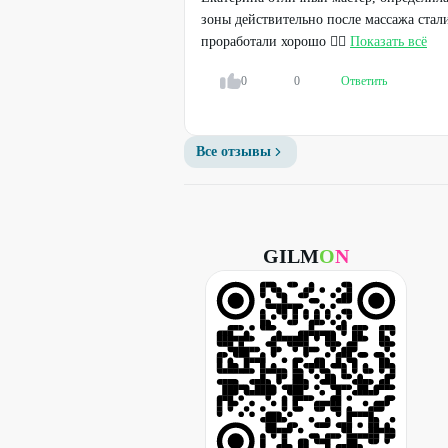
ПРЕДУПРЕЖДАЕМ О НЕОБХОДИМО
зоны действительно после массажа стал
(СПЕЦИАЛИСТА) ПО ОКАЗЫВАЕ
проработали хорошо 👍🏻
Показать всё
0
0
Ответить
Все отзывы
GILM
O
N