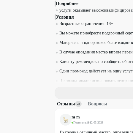
Подробнее
услуги оказывает высококвалифицирова
Условия
Возрастные ограничения: 18+
Вы можете приобрести подарочный серт
Материалы и одноразовое белье входят в
В случае опоздания мастер вправе перене
Клиенту рекомендовано сообщить об отме
Один промокод действует на одну услуг
Промокод можно использовать неограни
Необходима предварительная запись че
+7 (933) 350-79-38
Отзывы
·
Вопросы
28
Для получения скидки предъявите пром
Стоимость оплачивается на месте.
m m
Позитивный
·
12.03.2026
Промокод не суммируется с другими д
Екатерина отличный мастер, определила,