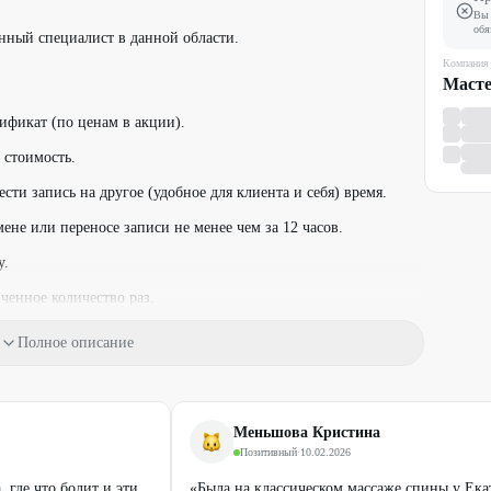
Вы 
обя
нный специалист в данной области.
Компания
ификат (по ценам в акции).
 стоимость.
сти запись на другое (удобное для клиента и себя) время.
не или переносе записи не менее чем за 12 часов.
у.
ченное количество раз.
рез сообщения
WhatsApp
, Telegram или по телефону:
Полное описание
окод.
Меньшова Кристина
Позитивный
·
10.02.2026
ействующими предложениями компании.
 где что болит и эти
«Была на классическом массаже спины у Ек