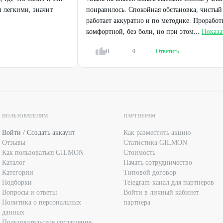
СТИ ПОЛУЧЕНИЯ КОНСУЛЬТАЦИИ У ВРАЧА
и легкими, значит
понравилось. Спокойная обстановка, чистый 
МЫМ УСЛУГАМ И ПРОТИВОПОКАЗАНИЯМ
работает аккуратно и по методике. Проработ
комфортной, без боли, но при этом...
Показа
0
0
Ответить
ПОЛЬЗОВАТЕЛЯМ
ПАРТНЕРАМ
Войти / Создать аккаунт
Как разместить акцию
Отзывы
Статистика GILMON
Как пользоваться GILMON
Стоимость
Каталог
Начать сотрудничество
Категории
Типовой договор
Подборки
Telegram-канал для партнеров
Вопросы и ответы
Войти в личный кабинет
Политика о персональных
партнера
данных
Пользовательское соглашение