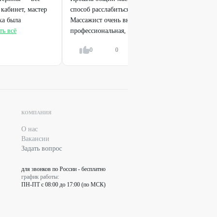
кабинет, мастер
способ расслабиться и снять напряжение после тя
ка была
Массажист очень внимательный, техника выполн
ть всё
профессиональная, чувствуешь, как...
Показать в
0
0
Ответить
КОМПАНИЯ
О нас
Вакансии
Задать вопрос
для звонков по России - бесплатно
график работы:
ПН-ПТ с 08:00 до 17:00 (по МСК)