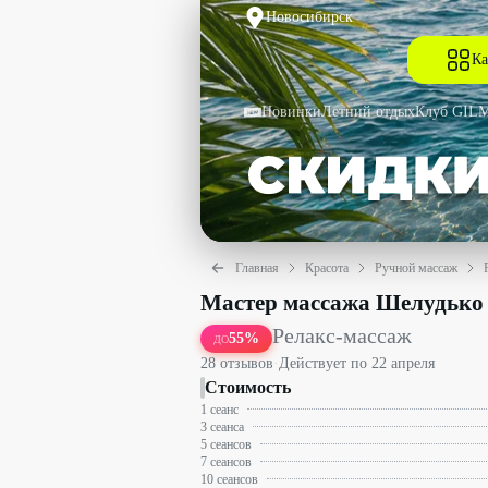
Новосибирск
Ка
Новинки
Летний отдых
Клуб GIL
Главная
Красота
Ручной массаж
Релакс-массаж со скидкой до 55% - М
Мастер массажа Шелудько
Релакс-массаж
55
%
ДО
28
отзыв
ов
·
Действует по
22 апреля
Стоимость
1 сеанс
3 сеанса
5 сеансов
7 сеансов
10 сеансов