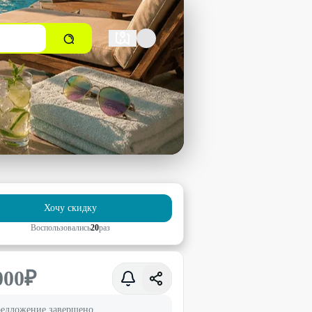
Хочу скидку
Воспользовались
20
раз
000
₽
едложение завершено