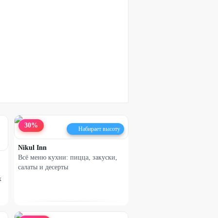
30
%
Набирает высоту
Nikul Inn
Всё меню кухни: пицца, закуски,
салаты и десерты
х