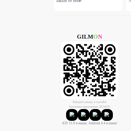
заказе от 800₽
7
GILM
O
N
Наведите камеру и скачайте
бесплатное приложение GILMON
iOS 11.0 и выше, Android 4.4 и выше