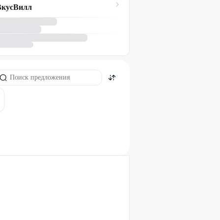
ВкусВилл