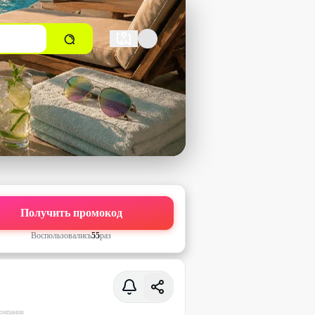
Получить промокод
Воспользовались
55
раз
омпания