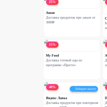
25
%
Ашан
Доставка продуктов при заказе от
C
3000₽
М
т
15
%
My Food
Доставка готовой еды по
Д
программе «Просто»
з
40
%
Набирает высоту
Яндекс Лавка
П
Доставка продуктов при повторном
Д