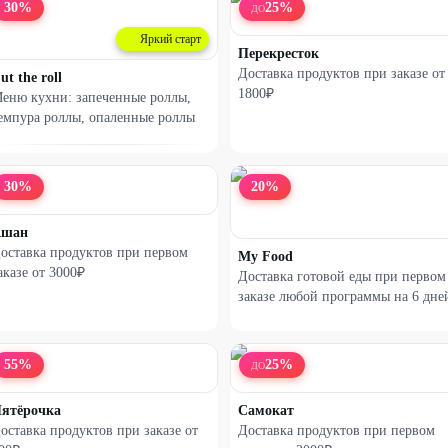
30
%
25
%
ДО
Яркий старт
Перекресток
Доставка продуктов при заказе от
ut the roll
1800₽
еню кухни: запеченные роллы,
емпура роллы, опаленные роллы
30
%
20
%
Ашан
оставка продуктов при первом
My Food
аказе от 3000₽
Доставка готовой еды при первом
заказе любой программы на 6 дне
55
%
25
%
ДО
ятёрочка
Самокат
оставка продуктов при заказе от
Доставка продуктов при первом