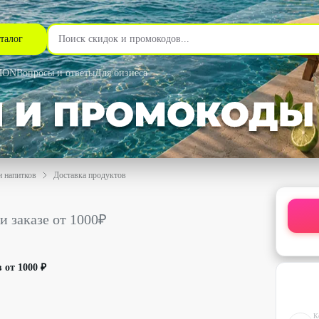
талог
MON
Вопросы и ответы
Для бизнеса
и напитков
Доставка продуктов
00₽ со скидкой до 20% - ВкусВилл в Новосибирске
и заказе от 1000₽
 от 1000 ₽
К