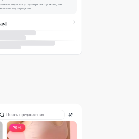
можете запросить у партнера повтор акции, мы
зательно ему передадим
tayl
70
%