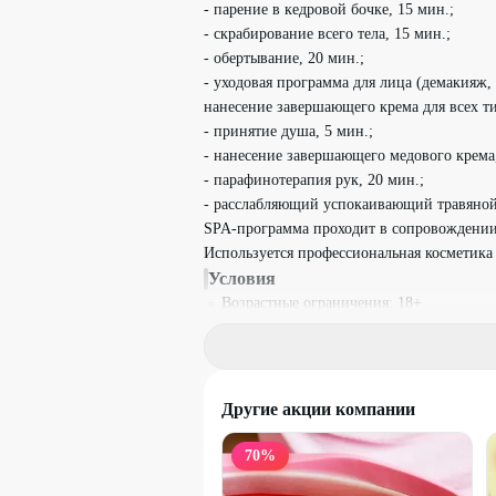
- парение в кедровой бочке, 15 мин.;
- скрабирование всего тела, 15 мин.;
- обертывание, 20 мин.;
- уходовая программа для лица (демакияж,
нанесение завершающего крема для всех т
- принятие душа, 5 мин.;
- нанесение завершающего медового крема,
- парафинотерапия рук, 20 мин.;
- расслабляющий успокаивающий травяной
SPA-программа проходит в сопровождени
Используется профессиональная косметика B
Условия
Возрастные ограничения: 18+
Материалы входят в стоимость.
Услуги по акции оказывают мастера.
Другие акции компании
Вы можете обменять промокод на под
Один промокод действует на одну услуг
70
%
Промокод можно использовать неограни