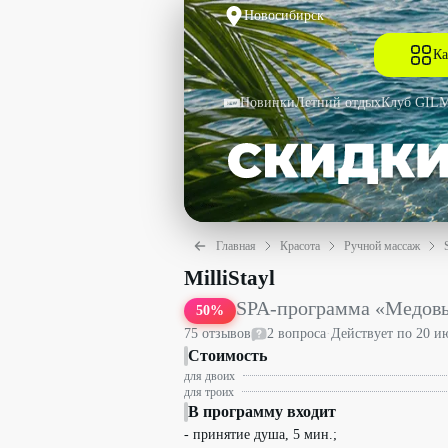
Новосибирск
Ка
Новинки
Летний отдых
Клуб GIL
Главная
Красота
Ручной массаж
SPA-программа «Медовый рай» со скид
MilliStayl
SPA-программа «Медов
50
%
75
отзыв
ов
2
вопрос
а
·
Действует по
20 и
Стоимость
для двоих
для троих
В программу входит
- принятие душа, 5 мин.;