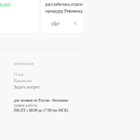
ть всё
расслабилась,отдохнула,получила удовольствие о
процедур.Рекомендую.
Показать всё
0
0
Ответить
КОМПАНИЯ
О нас
Вакансии
Задать вопрос
для звонков по России - бесплатно
график работы:
ПН-ПТ с 08:00 до 17:00 (по МСК)