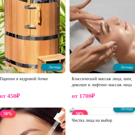
телефону:
+7 (993) 021-79-01
или через сообщения по этому
окод.
ействующими предложениями салона.
СТИ ПОЛУЧЕНИЯ КОНСУЛЬТАЦИИ У ВРАЧА
ЫМ УСЛУГАМ И ПРОТИВОПОКАЗАНИЯМ.
Легенда
Легенда
Парение в кедровой бочке
Классический массаж лица, шеи,
декольте и лифтинг-массаж лица
от
450
₽
от
1700
₽
Легенда
50
%
50
%
Чистка лица на выбор