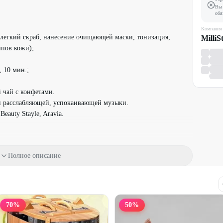
Вы 
обя
Компания
 легкий скраб, нанесение очищающей маски, тонизация,
MilliS
ипов кожи);
 10 мин.;
 чай с конфетами.
и расслабляющей, успокаивающей музыки.
eauty Stayle, Aravia.
Полное описание
арочный сертификат - бесплатно.
у.
70
%
50
%
ченное количество раз.