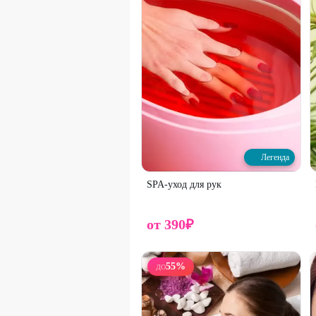
Необходима предварительная запись по 
номеру в
Telegram
и Max
Для получения скидки предъявите пром
Стоимость оплачивается на месте.
Промокод не суммируется с другими д
ПРЕДУПРЕЖДАЕМ О НЕОБХОДИМО
(СПЕЦИАЛИСТА) ПО ОКАЗЫВАЕМ
Легенда
SPA-уход для рук
от
390
₽
55
%
ДО