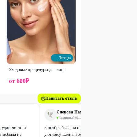
Легенда
Уходовые процедуры для лица
от
600
₽
Написать отзыв
Спецова Наталия
Позитивный
·
06.11.2024
студии чисто и
5 ноября была на программе Райский остров.По
вие.была не
уютное,у Елены волшебные руки.Я хорошо