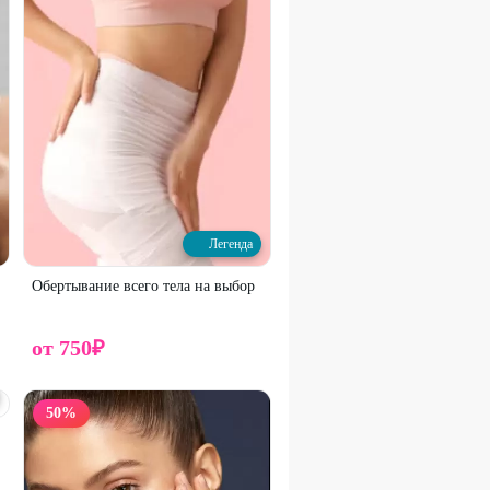
Легенда
Обертывание всего тела на выбор
от
750
₽
50
%