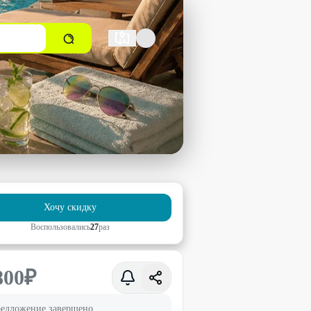
Хочу скидку
Воспользовались
27
раз
800
₽
едложение завершено