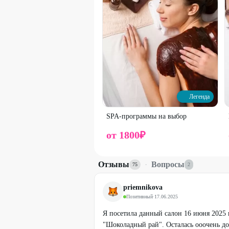
Легенда
SPA-программы на выбор
от
1800
₽
Отзывы
·
Вопросы
75
2
priemnikova
Позитивный
·
17.06.2025
Я посетила данный салон 16 июня 2025 
"Шоколадный рай". Осталась ооочень до