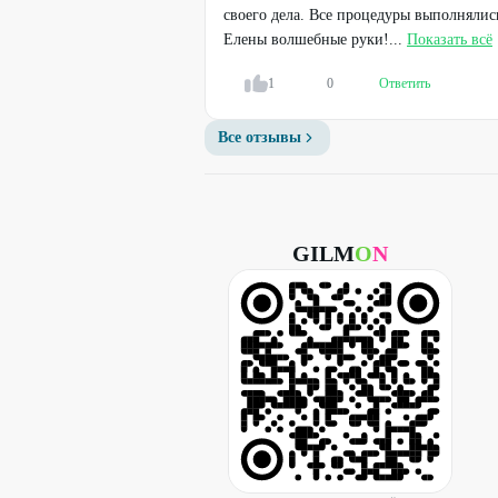
своего дела. Все процедуры выполнялис
Елены волшебные руки!...
Показать всё
1
0
Ответить
Все отзывы
GILM
O
N