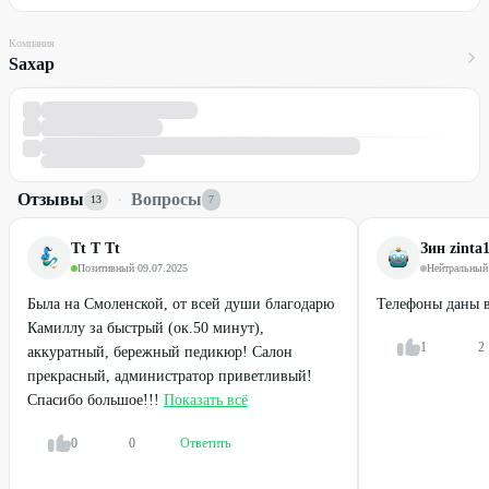
Компания
Sахар
Отзывы
·
Вопросы
13
7
Tt T Tt
Зин zinta
Позитивный
·
09.07.2025
Нейтральный
Была на Смоленской, от всей души благодарю
Телефоны даны в
Камиллу за быстрый (ок.50 минут),
1
2
аккуратный, бережный педикюр! Салон
прекрасный, администратор приветливый!
Спасибо большое!!!
Показать всё
0
0
Ответить