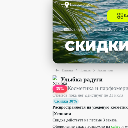
Новосибирск
Ка
Новинки
Летний отдых
Клуб GIL
Главная
Товары
Косметика
Косметика и парфюмерия при заказе о
Улыбка радуги
Косметика и парфюмерия
35
%
Отзывов пока нет
·
Действует по
31 июля
Скидка 30%
Распространяется на уходовую косметику
Условия
Скидка действует на первые 3 заказа.
Оформление заказа возможно на
сайте
и м