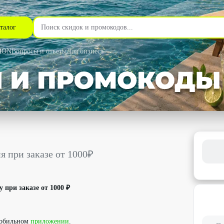
талог
MON
Вопросы и ответы
Для бизнеса
т 1000₽ со скидкой 35% - Улыбка радуги в Новосибирске
 при заказе от 1000₽
 при заказе от 1000 ₽
обильном
приложении
.