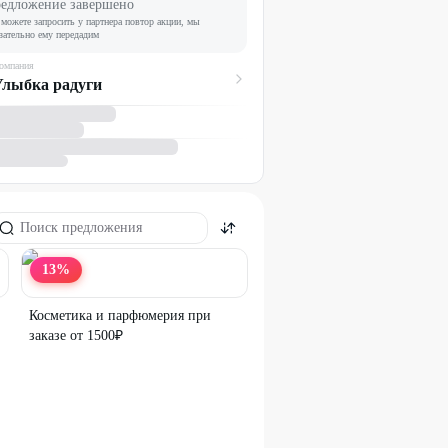
едложение завершено
можете запросить у партнера повтор акции, мы
зательно ему передадим
омпания
Улыбка радуги
13
%
Косметика и парфюмерия при
заказе от 1500₽