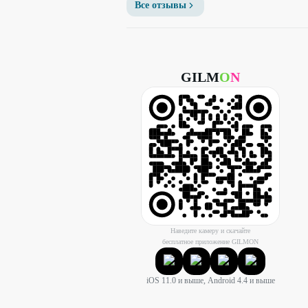
Все отзывы
GILM
O
N
Наведите камеру и скачайте
бесплатное приложение GILMON
iOS 11.0 и выше, Android 4.4 и выше