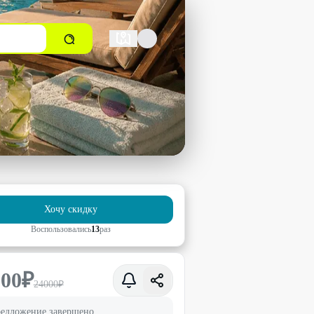
Хочу скидку
Воспользовались
13
раз
000
₽
24000
₽
едложение завершено