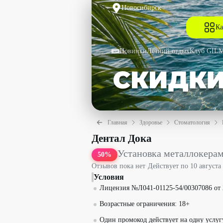
Новосибирск
Ка
Новинки
Летний отдых
Клуб GIL
Главная
Здоровье
Стоматология
Установка металлокерамической корон
Дентал Дока
Установка металлокерам
50
%
Отзывов пока нет
·
Действует по
10 августа
Условия
Лицензия №Л041-01125-54/00307086 от 2
Возрастные ограничения: 18+
Один промокод действует на одну услуг