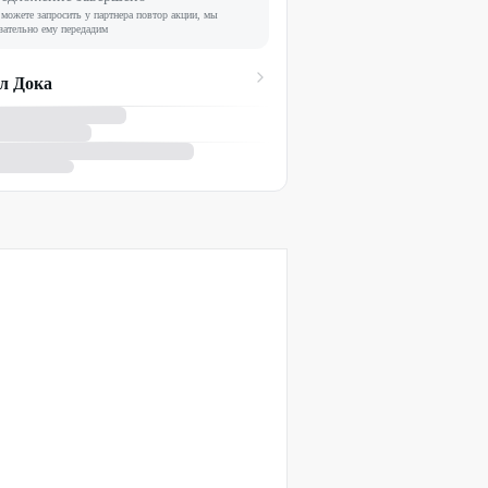
можете запросить у партнера повтор акции, мы
зательно ему передадим
л Дока