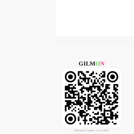
GILM
O
N
Наведите камеру и скачайте