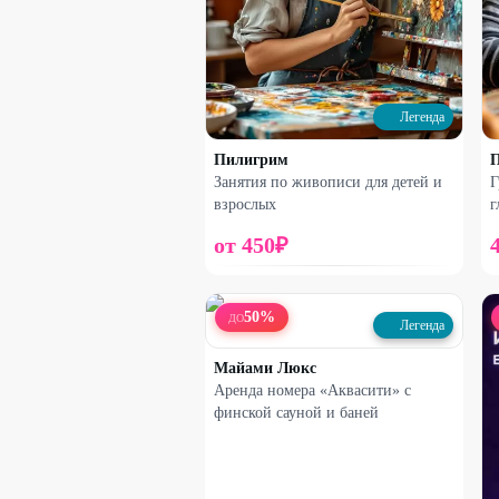
Легенда
Пилигрим
Занятия по живописи для детей и
Г
взрослых
г
от
450
₽
50
%
ДО
Легенда
Майами Люкс
Аренда номера «Аквасити» с
финской сауной и баней