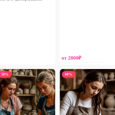
от
2800
₽
50
%
60
%