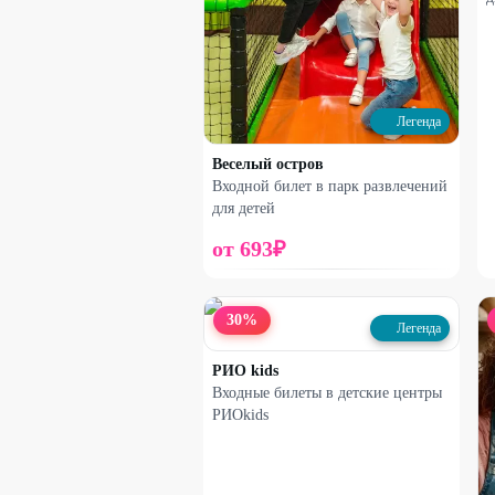
Легенда
Веселый остров
Входной билет в парк развлечений
для детей
от
693
₽
30
%
Легенда
РИО kids
Входные билеты в детские центры
РИОkids