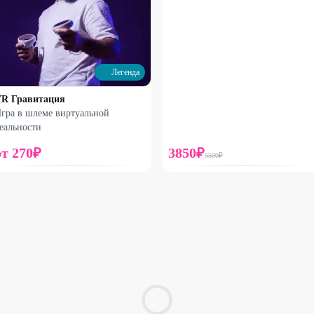
Легенда
R Гравитация
гра в шлеме виртуальной
еальности
от
270
₽
3850
₽
5500
₽