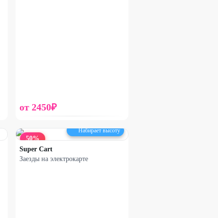
от
2450
₽
Набирает высоту
50
%
Super Cart
Заезды на электрокарте