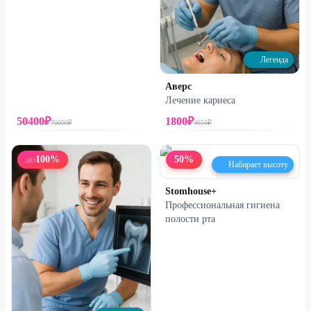
Легенда
Аверс
Лечение кариеса
50400
₽
1800
₽
70000
₽
4650
₽
100
%
50
%
ДО
Набирает высоту
Stomhouse+
Профессиональная гигиена
полости рта