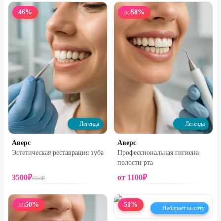
46
%
58
%
ДО
Легенда
Легенда
Аверс
Аверс
Эстетическая реставрация зуба
Профессиональная гигиена
полости рта
3500
₽
от
1100
₽
6500
₽
50
%
51
%
ДО
Набирает высоту