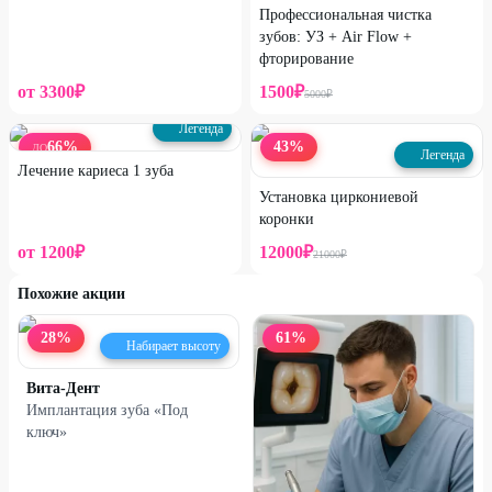
Профессиональная чистка
зубов: УЗ + Air Flow +
фторирование
от
3300
₽
1500
₽
5000
₽
Легенда
66
%
43
%
ДО
Легенда
Лечение кариеса 1 зуба
Установка циркониевой
коронки
от
1200
₽
12000
₽
21000
₽
Похожие акции
28
%
61
%
Набирает высоту
Вита-Дент
Имплантация зуба «Под
ключ»