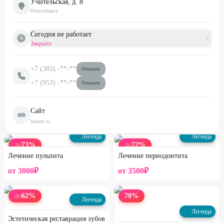
Учительская, д. 8
Новосибирск
Сегодня не работает
Закрыто
+7 (383)
-**-**
Показать
+7 (953)
-**-**
Показать
Сайт
baianet.ru
Легенда
Легенда
73
%
72
%
ДО
ДО
Лечение пульпита
Лечение периодонтита
от
3000
₽
от
3500
₽
62
%
70
%
ДО
Легенда
Легенда
Эстетическая реставрация зубов