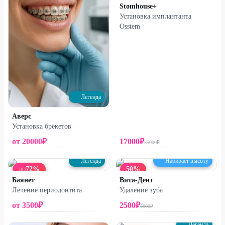
Stomhouse+
Установка имплантанта
Osstem
Легенда
Аверс
Установка брекетов
от
20000
₽
17000
₽
35000
₽
Легенда
Набирает высоту
72
%
50
%
ДО
Баянет
Вита-Дент
Лечение периодонтита
Удаление зуба
от
3500
₽
2500
₽
5000
₽
Легенда