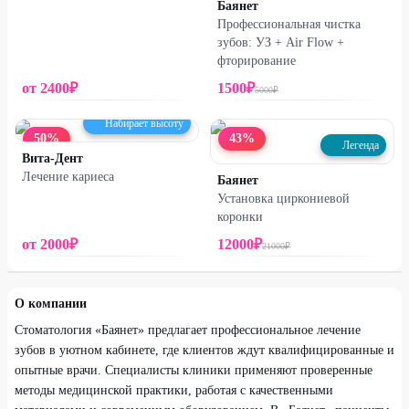
Баянет
Профессиональная чистка
зубов: УЗ + Air Flow +
фторирование
от
2400
₽
1500
₽
5000
₽
Набирает высоту
50
%
43
%
Легенда
Вита-Дент
Лечение кариеса
Баянет
Установка циркониевой
Учительская, д. 8
коронки
от
2000
₽
12000
₽
21000
₽
О компании
Стоматология «Баянет» предлагает профессиональное лечение
зубов в уютном кабинете, где клиентов ждут квалифицированные и
опытные врачи. Специалисты клиники применяют проверенные
методы медицинской практики, работая с качественными