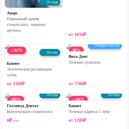
Легенда
Аверс
Первичный приём
стоматолога: терапевт,
ортопед
от
1850
₽
Набирает высоту
62
%
30
%
ДО
Легенда
Вита-Дент
Лечение пульпита
Баянет
Эстетическая реставрация
зубов
от
3300
₽
от
7700
₽
Легенда
Легенда
100
%
66
%
ДО
Голливуд Дентал
Баянет
Консультация стоматолога
Лечение кариеса 1 зуба
0
₽
от
1200
₽
1000
₽