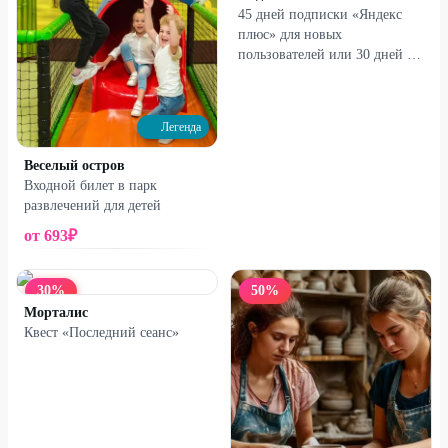
45 дней подписки «Яндекс
плюс» для новых
пользователей или 30 дней за
1₽ для вернувшихся
Легенда
Веселый остров
Входной билет в парк
развлечений для детей
от
693
₽
30
%
50
%
Морталис
Квест «Последний сеанс»