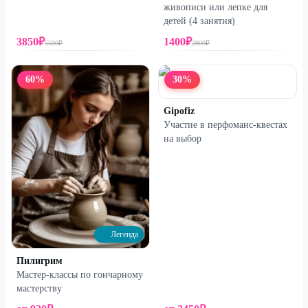
живописи или лепке для
детей (4 занятия)
3850
₽
1400
₽
5500
₽
2800
₽
60
%
30
%
Gipofiz
Участие в перфоманс-квестах
на выбор
Легенда
Пилигрим
Мастер-классы по гончарному
мастерству