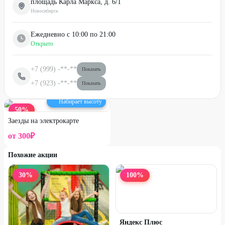
площадь Карла Маркса, д. 6/1
Новосибирск
Ежедневно с 10:00 по 21:00
Открыто
+7 (999)
-**-**
Показать
+7 (923)
-**-**
Показать
Набирает высоту
50
%
Заезды на электрокарте
от
300
₽
Похожие акции
30
%
100
%
Яндекс Плюс