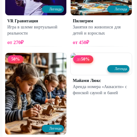
Легенда
Легенда
VR Гравитация
Пилигрим
Игра в шлеме виртуальной
Занятия по живописи для
реальности
детей и взрослых
от
270
₽
от
450
₽
50
%
50
%
ДО
Легенда
Майами Люкс
Аренда номера «Аквасити» с
финской сауной и баней
Легенда