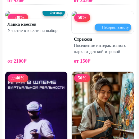
от
920
₽
от
2450
₽
Легенда
30
%
50
%
ДО
Лавка квестов
Набирает высоту
Участие в квесте на выбор
Стрекоза
Посещение интерактивного
парка и детской игровой
от
2100
₽
от
150
₽
40
%
50
%
ДО