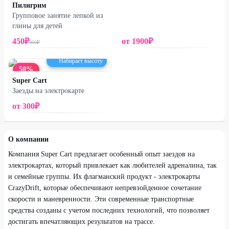
Пилигрим
Групповое занятие лепкой из
глины для детей
450
₽
от
1900
₽
900
₽
Набирает высоту
50
%
Super Cart
площадь Карла Маркса, д. 6/1
Заезды на электрокарте
от
300
₽
О компании
Компания Super Cart предлагает особенный опыт заездов на
электрокартах, который привлекает как любителей адреналина, так
и семейные группы. Их флагманский продукт - электрокарты
CrazyDrift, которые обеспечивают непревзойденное сочетание
скорости и маневренности. Эти современные транспортные
средства созданы с учетом последних технологий, что позволяет
достигать впечатляющих результатов на трассе.