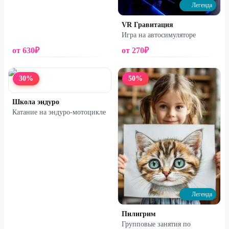
Легенда
VR Гравитация
Игра на автосимуляторе
от
630
₽
от
270
₽
30
%
50
%
Школа эндуро
Катание на эндуро-мотоцикле
Легенда
Пилигрим
Групповые занятия по