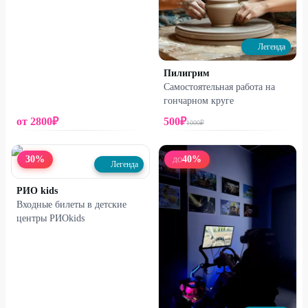
Легенда
Пилигрим
Самостоятельная работа на
гончарном круге
от
2800
₽
500
₽
1000
₽
30
%
40
%
ДО
Легенда
РИО kids
Входные билеты в детские
центры РИОkids