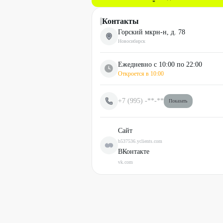
Контакты
Горский мкрн-н, д. 78
Новосибирск
Ежедневно с 10:00 по 22:00
Откроется в
10:00
+7 (995)
-**-**
Показать
Сайт
b537536.yclients.com
ВКонтакте
vk.com