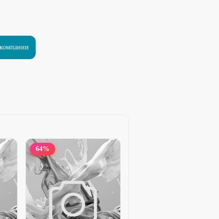
 компании
64
%