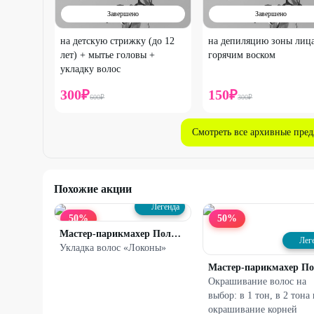
Завершено
Завершено
на детскую стрижку (до 12
на депиляцию зоны лиц
лет) + мытье головы +
горячим воском
укладку волос
300
₽
150
₽
600
₽
300
₽
Смотреть все архивные пре
Похожие акции
Легенда
50
%
50
%
Мастер-парикмахер Полякова Елена
Лег
Укладка волос «Локоны»
Окрашивание волос на
выбор: в 1 тон, в 2 тона
окрашивание корней