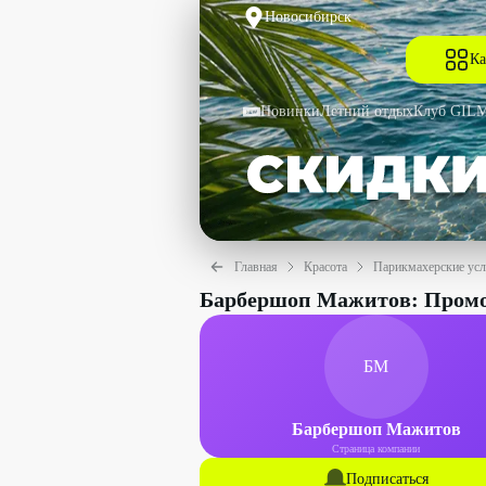
Новосибирск
Ка
Новинки
Летний отдых
Клуб GIL
Главная
Красота
Парикмахерские усл
Барбершоп Мажитов: Пром
БМ
Барбершоп Мажитов
Страница компании
Подписаться