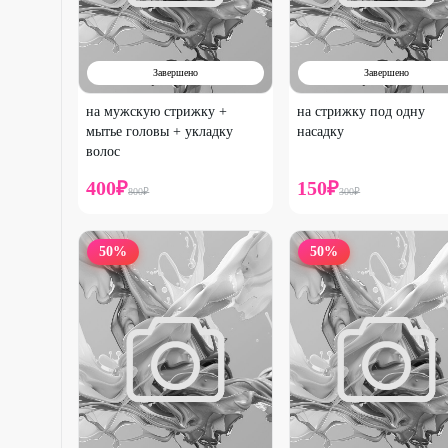
Завершено
Завершено
на мужскую стрижку +
на стрижку под одну
мытье головы + укладку
насадку
волос
400
₽
150
₽
800
₽
300
₽
50
%
50
%