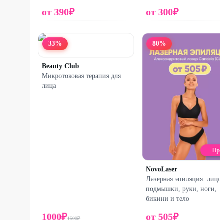
от
390
₽
от
300
₽
33
%
80
%
Beauty Club
Микротоковая терапия для
лица
Пр
NovoLaser
Лазерная эпиляция: лиц
подмышки, руки, ноги,
бикини и тело
1000
₽
от
505
₽
1500
₽