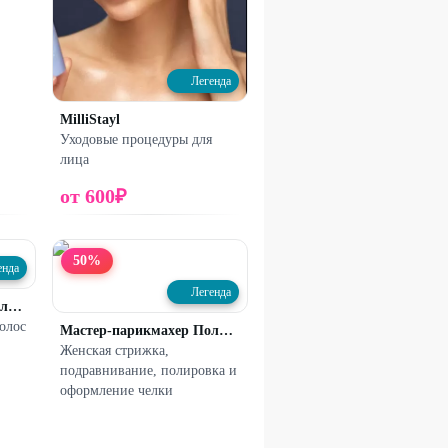
Легенда
MilliStayl
Уходовые процедуры для
лица
от
600
₽
50
%
енда
Легенда
Мастер-парикмахер Полякова Елена
олос
Мастер-парикмахер Полякова Елена
Женская стрижка,
подравнивание, полировка и
оформление челки