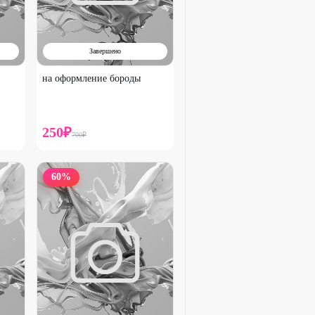
Завершено
на оформление бороды
250
₽
700
₽
60
%