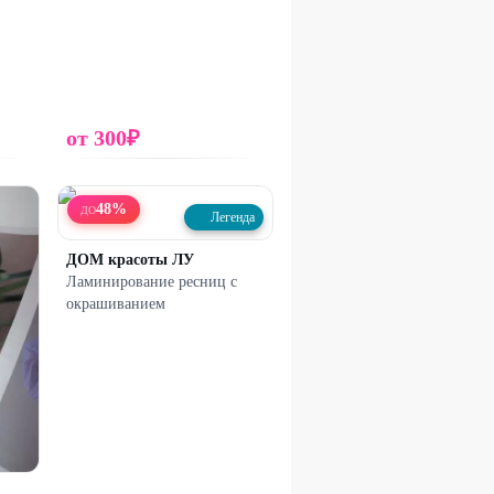
от
300
₽
48
%
ДО
Легенда
ДОМ красоты ЛУ
Ламинирование ресниц с
окрашиванием