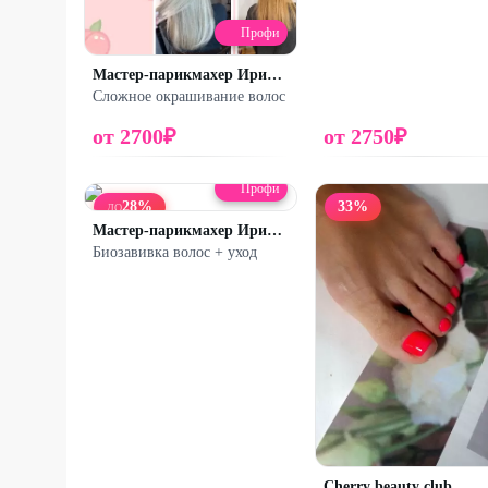
Профи
Мастер-парикмахер Ирина Герасимова
Сложное окрашивание волос
от
2700
₽
от
2750
₽
Профи
28
%
33
%
ДО
Мастер-парикмахер Ирина Герасимова
Биозавивка волос + уход
Cherry beauty club