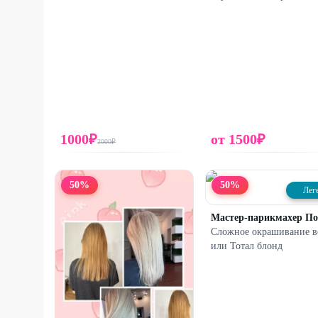
1000
₽
от
1500
₽
2000
₽
50
%
50
%
Лег
Сложное окрашивание в
или Тотал блонд