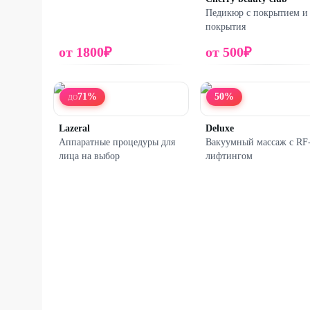
Педикюр с покрытием и 
покрытия
от
1800
₽
от
500
₽
71
%
50
%
ДО
Lazeral
Deluxe
Аппаратные процедуры для
Вакуумный массаж с RF
лица на выбор
лифтингом