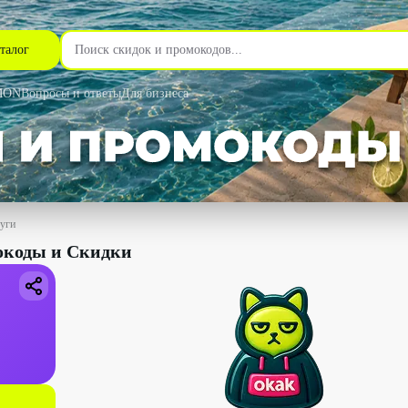
талог
MON
Вопросы и ответы
Для бизнеса
уги
окоды и Скидки