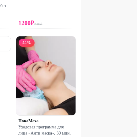
без
1200
₽
2300
₽
44
%
-
ПокаМеха
Уходовая программа для
лица «Анти маска», 30 мин.