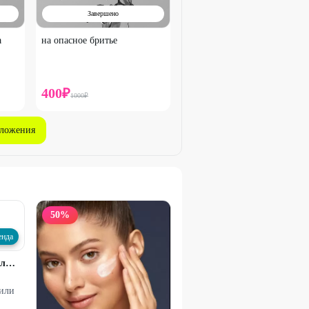
Завершено
а
на опасное бритье
400
₽
1000
₽
дложения
50
%
енда
Мастер-парикмахер Полякова Елена
 или