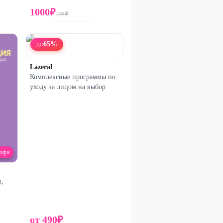
1000
₽
1500
₽
65
%
ДО
Lazeral
Комплексные программы по
уходу за лицом на выбор
офи
о,
от
490
₽