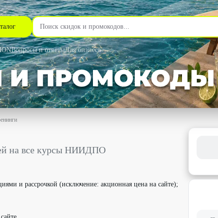
талог
MON
Вопросы и ответы
Для бизнеса
ренинги
рсы НИИДПО со скидкой до 5% - НИИДПО в Новосибирске
лей на все курсы НИИДПО
циями и рассрочкой (исключение: акционная цена на сайте);
сайте.