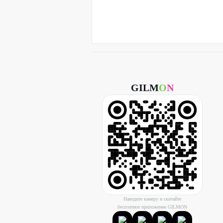
GILM
O
N
Наведите камеру и скачайте
бесплатное приложение GILMON