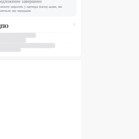
едложение завершено
можете запросить у партнера повтор акции, мы
зательно ему передадим
ДПО