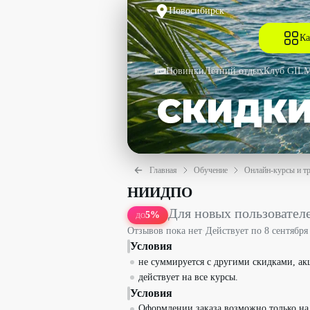
Новосибирск
Ка
Новинки
Летний отдых
Клуб GIL
Главная
Обучение
Онлайн-курсы и т
Для новых пользователей на все ку
НИИДПО
Для новых пользовате
5
%
ДО
Отзывов пока нет
·
Действует по
8 сентября
Условия
не суммируется c другими скидками, ак
действует на все курсы.
Условия
Оформлении заказа возможно только на 