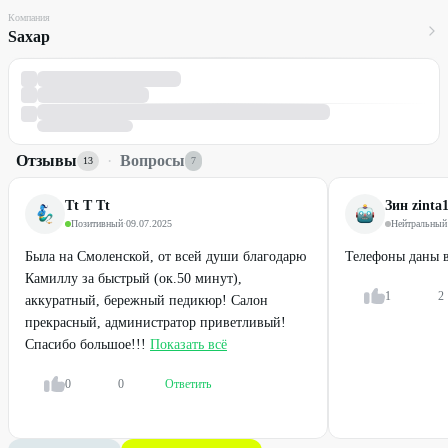
Компания
Sахар
Отзывы
·
Вопросы
13
7
Tt T Tt
Зин zinta
Позитивный
·
09.07.2025
Нейтральный
Была на Смоленской, от всей души благодарю
Телефоны даны в
Камиллу за быстрый (ок.50 минут),
1
2
аккуратный, бережный педикюр! Салон
прекрасный, администратор приветливый!
Спасибо большое!!!
Показать всё
0
0
Ответить