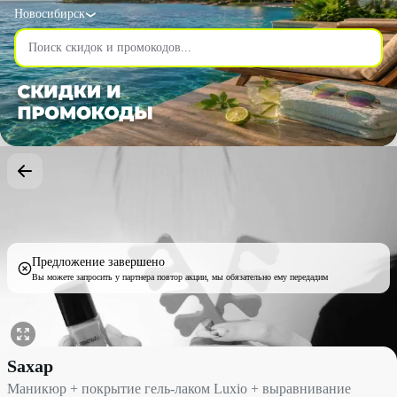
Новосибирск
Предложение завершено
Вы можете запросить у партнера повтор акции, мы обязательно ему передадим
Маникюр + покрытие гель-лаком Luxio + выравнивание со скид
Sахар
Маникюр + покрытие гель-лаком Luxio + выравнивание