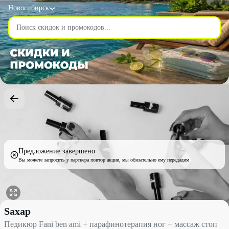
Новосибирск
Предложение завершено
Вы можете запросить у партнера повтор акции, мы обязательно ему передадим
Педикюр Fani ben ami + парафинотерапия ног + массаж стоп со
Sахар
Педикюр Fani ben ami + парафинотерапия ног + массаж стоп