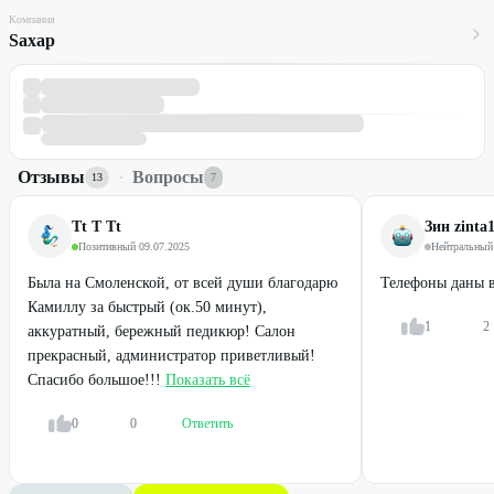
Компания
Sахар
Отзывы
·
Вопросы
13
7
Tt T Tt
Зин zinta
Позитивный
·
09.07.2025
Нейтральный
Была на Смоленской, от всей души благодарю
Телефоны даны в
Камиллу за быстрый (ок.50 минут),
1
2
аккуратный, бережный педикюр! Салон
прекрасный, администратор приветливый!
Спасибо большое!!!
Показать всё
0
0
Ответить